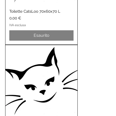
Toilette CatsLoo 70x60x70 L
Prezzo
0,00 €
IVA esclusa
Esaurito