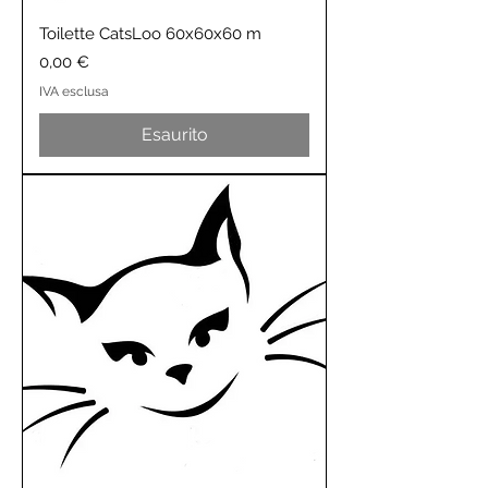
Toilette CatsLoo 60x60x60 m
Prezzo
0,00 €
IVA esclusa
Esaurito