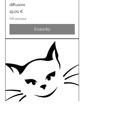
diffusore
Prezzo
19,00 €
IVA esclusa
Esaurito